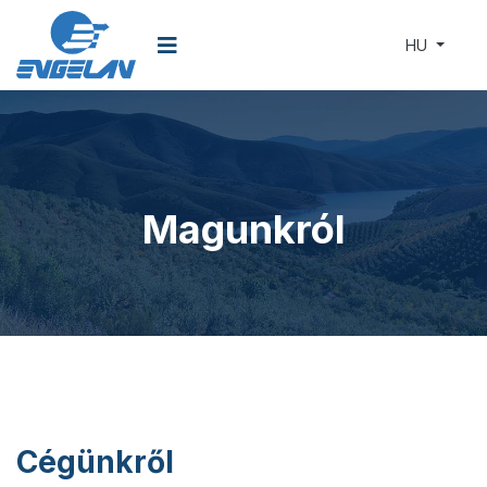
HU
Magunkról
Cégünkről