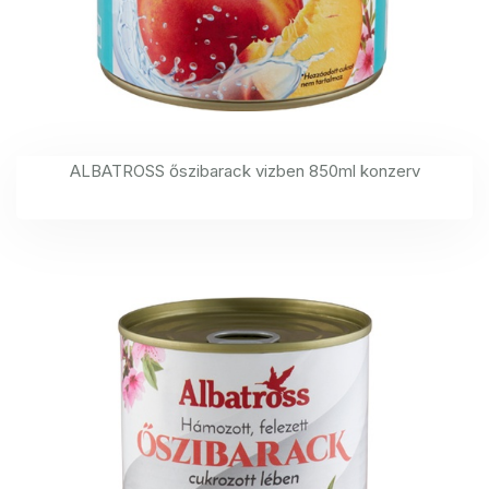
ALBATROSS őszibarack vizben 850ml konzerv