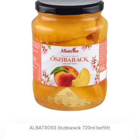
ALBATROSS őszibarack 720ml befőtt