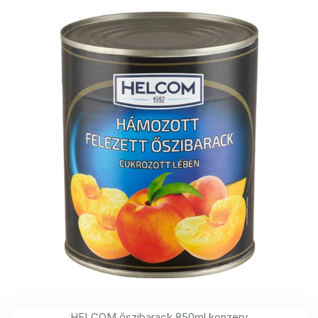
HELCOM őszibarack 850ml konzerv