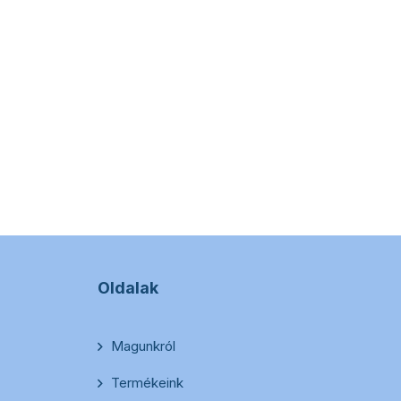
Oldalak
Magunkról
Termékeink