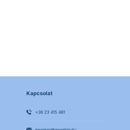
Kapcsolat
+36 23 415 481
engelan@engelan.hu