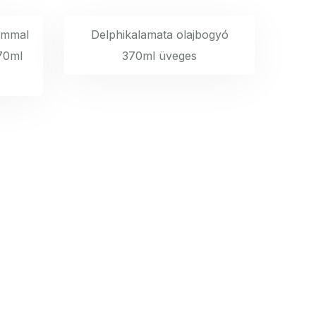
sommal
Delphikalamata olajbogyó
370ml
370ml üveges