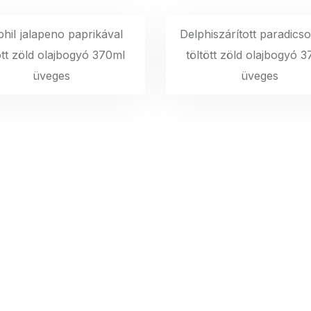
phiI jalapeno paprikával
Delphiszárított paradic
ött zöld olajbogyó 370ml
töltött zöld olajbogyó 
üveges
üveges