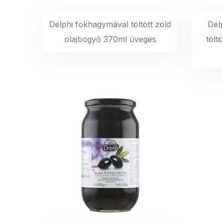
Delphi fokhagymával töltött zöld
Del
olajbogyó 370ml üveges
tölt