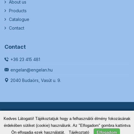
About us
Products
Catalogue
Contact
Contact
+36 23 415 481
engelan@engelan.hu
2040 Budaörs, Vasút u. 9.
© 2021 Engelan - Hellas Kft
Kedves Látogató! Tájékoztatjuk hogy a felhasználói élmény fokozásának
érdekében sütiket (cookie) használunk. Az "Elfogadom" gombra kattintva
Legal notice
Created by:
Ön elfogadja ezek használatát.
Tájékoztató
Elfogadom